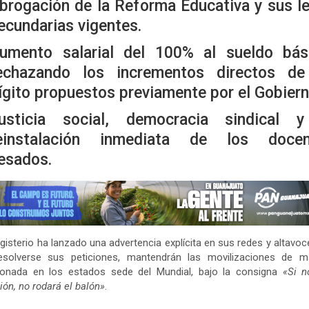
brogación de la Reforma Educativa
y sus l
ecundarias vigentes.
umento salarial del 100% al sueldo bás
echazando los incrementos directos de
ígito propuestos previamente por el Gobiern
usticia social
, democracia sindical y
einstalación inmediata de los docen
esados.
gisterio ha lanzado una advertencia explícita en sus redes y altavoc
esolverse sus peticiones, mantendrán las movilizaciones de m
lonada en los estados sede del Mundial, bajo la consigna
«Si n
ión, no rodará el balón»
.