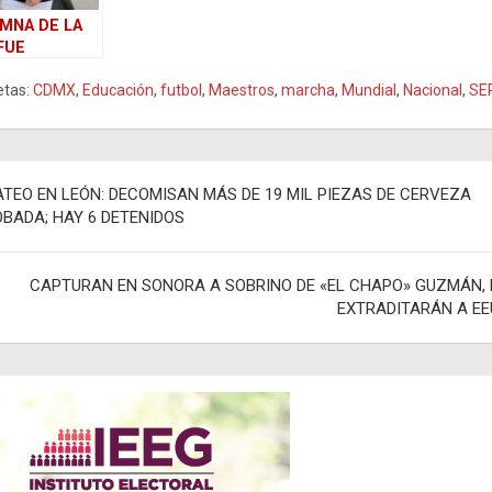
MNA DE LA
FUE
CONOCIDO
etas:
CDMX
,
Educación
,
futbol
,
Maestros
,
marcha
,
Mundial
,
Nacional
,
SE
N MEJOR
ÍCULO
NTÍFICO
egación
TEO EN LEÓN: DECOMISAN MÁS DE 19 MIL PIEZAS DE CERVEZA
BADA; HAY 6 DETENIDOS
adas
CAPTURAN EN SONORA A SOBRINO DE «EL CHAPO» GUZMÁN, 
EXTRADITARÁN A EE