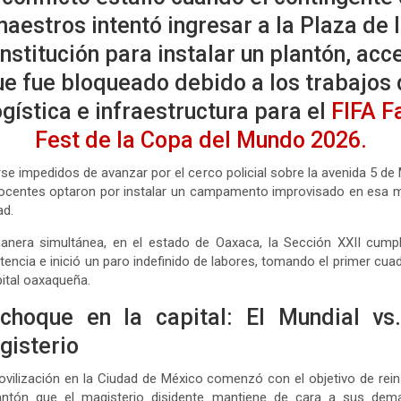
aestros intentó ingresar a la Plaza de 
nstitución para instalar un plantón, acc
ue fue bloqueado debido a los trabajos 
ogística e infraestructura para el
FIFA F
Fest
de la Copa del Mundo 2026
.
rse impedidos de avanzar por el cerco policial sobre la avenida 5 de
docentes optaron por instalar un campamento improvisado en esa 
ad.
anera simultánea, en el estado de Oaxaca
, la Sección XXII
cumpl
tencia e inició un paro indefinido de labores, tomando el primer cua
pital oaxaqueña.
 choque en la capital: El Mundial vs.
gisterio
vilización en la Ciudad de México comenzó con el objetivo de rein
lantón que el magisterio disidente mantiene de cara a sus dem