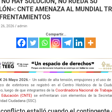
I NO HAY SOLUCIÓN, NO RUEDA SU
LÓN»: CNTE AMENAZA AL MUNDIAL T
FRENTAMIENTOS
26, 2026
admin
Compartir...
 26 Mayo 2026.-
Un saldo de alta tensión, empujones y el uso de
ico de extintores se registró en el Centro Histórico de la Ciud
o, luego de que integrantes de la
Coordinadora Nacional de Trabaj
a Educación (CNTE)
se enfrentaran con elementos de la Secretar
idad Ciudadana (SSC)
.
 conflicto estalló cuando el contingente