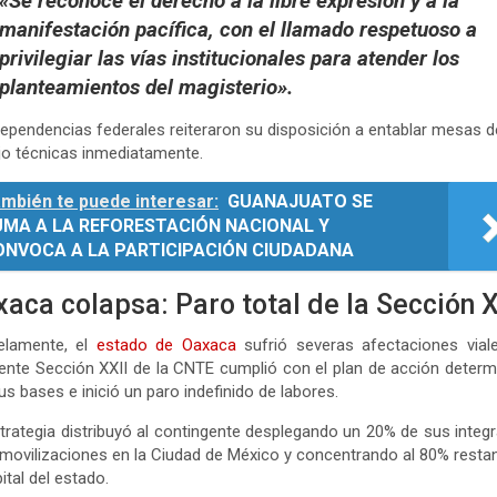
«Se reconoce el derecho a la libre expresión y a la
manifestación pacífica, con el llamado respetuoso a
privilegiar las vías institucionales para atender los
planteamientos del magisterio».
ependencias federales reiteraron su disposición a entablar mesas d
jo técnicas inmediatamente.
mbién te puede interesar:
GUANAJUATO SE
UMA A LA REFORESTACIÓN NACIONAL Y
ONVOCA A LA PARTICIPACIÓN CIUDADANA
aca colapsa: Paro total de la Sección X
lelamente, el
estado de Oaxaca
sufrió severas afectaciones vial
yente Sección XXII de la CNTE cumplió con el plan de acción deter
us bases e inició un paro indefinido de labores
.
trategia distribuyó al contingente desplegando un 20% de sus integ
 movilizaciones en la Ciudad de México y concentrando al 80% resta
pital del estado.