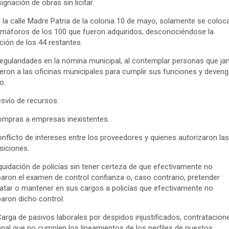
signación de obras sin licitar.
n la calle Madre Patria de la colonia 10 de mayo, solamente se coloc
máforos de los 100 que fueron adquiridos, desconociéndose la
ción de los 44 restantes.
rregularidades en la nómina municipal, al contemplar personas que j
eron a las oficinas municipales para cumplir sus funciones y deveng
o.
esvío de recursos.
ompras a empresas inexistentes.
onflicto de intereses entre los proveedores y quienes autorizaron las
siciones.
iquidación de policías sin tener certeza de que efectivamente no
aron el examen de control confianza o, caso contrario, pretender
atar o mantener en sus cargos a policías que efectivamente no
aron dicho control.
Carga de pasivos laborales por despidos injustificados, contratacion
nal que no cumplen los lineamientos de los perfiles de puestos