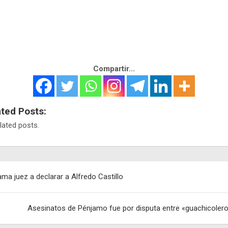
Compartir...
ated Posts:
lated posts.
egación
ama juez a declarar a Alfredo Castillo
adas
Asesinatos de Pénjamo fue por disputa entre «guachicoler