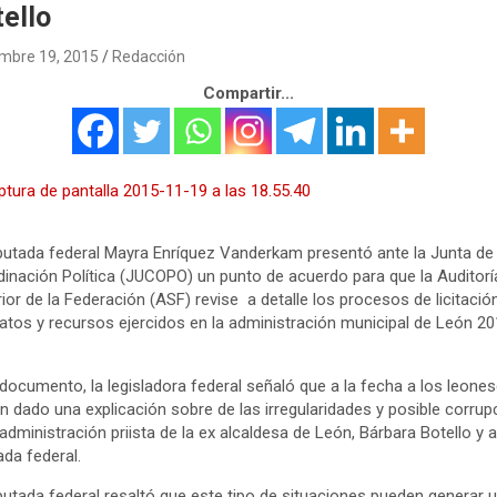
ello
mbre 19, 2015
Redacción
Compartir...
putada federal Mayra Enríquez Vanderkam presentó ante la Junta de
inación Política (JUCOPO) un punto de acuerdo para que la Auditorí
ior de la Federación (ASF) revise a detalle los procesos de licitación
atos y recursos ejercidos en la administración municipal de León 20
 documento, la legisladora federal señaló que a la fecha a los leone
n dado una explicación sobre de las irregularidades y posible corrup
 administración priista de la ex alcaldesa de León, Bárbara Botello y 
ada federal.
putada federal resaltó que este tipo de situaciones pueden generar 