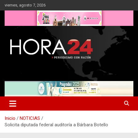
Saltar
viernes, agosto 7, 2026
al
contenido
Inicio
NOTICIAS
Solicita diputada federal auditoría a Bárbara Botello