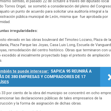
 mismo sentido, el pasado 22 de octubre a través del diputado local
do Torres Origel, se sometió a consideración del pleno del Congres
juato un punto de acuerdo para solicitar una auditoría integral a la
istración pública municipal de León, misma que fue aprobada por
midad.
untas irregularidades:
osto elevado en las obras boulevard del Timoteo Lozano, Plaza de l
danía, Plaza Parque las Joyas, Casa Luis Long, Escuela de Vanguard
oyas, remodelación del centro histórico. Obras que terminaron con 
 excedido al inicialmente proyectado bajo el pretexto de ampliación
s.
mbién te puede interesar:
SAPICA 95 REUNIRÁ A
ÁS DE 380 EMPRESAS Y COMPRADORES DE 17
ÍSES
n 33 por ciento de la obra del municipio se concentró en ocho empr
encionar las declaraciones públicas de tales empresarios de la
rucción y la forma de asignación de dichas obras.