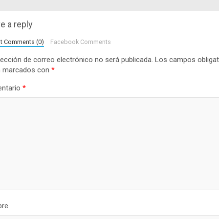
e a reply
lt Comments (0)
Facebook Comments
rección de correo electrónico no será publicada.
Los campos obligat
n marcados con
*
ntario
*
re