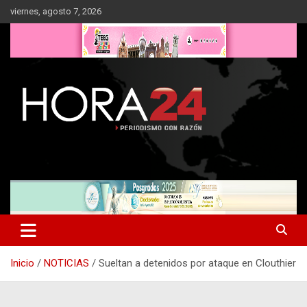
Saltar
viernes, agosto 7, 2026
al
contenido
Inicio
NOTICIAS
Sueltan a detenidos por ataque en Clouthier