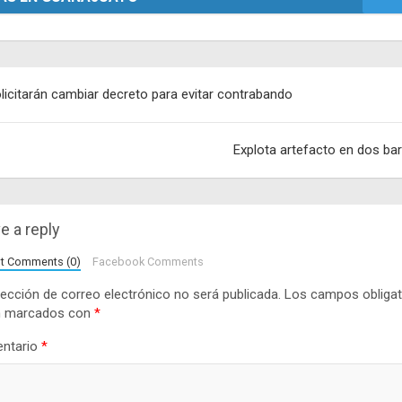
egación
licitarán cambiar decreto para evitar contrabando
adas
Explota artefacto en dos ba
e a reply
lt Comments (0)
Facebook Comments
rección de correo electrónico no será publicada.
Los campos obligat
n marcados con
*
ntario
*