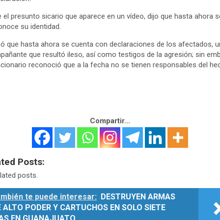
 el presunto sicario que aparece en un vídeo, dijo que hasta ahora s
noce su identidad.
có que hasta ahora se cuenta con declaraciones de los afectados, u
añante que resultó ileso, así como testigos de la agresión; sin em
ncionario reconoció que a la fecha no se tienen responsables del he
Compartir...
ated Posts:
lated posts.
mbién te puede interesar:
DESTRUYEN ARMAS
E ALTO PODER Y CARTUCHOS EN SOLO SIETE
ÍAS EN GUANAJUATO