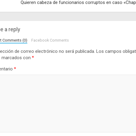
Quieren cabeza de funcionarios corruptos en caso «Cha
e a reply
lt Comments (0)
Facebook Comments
rección de correo electrónico no será publicada.
Los campos obligat
n marcados con
*
ntario
*