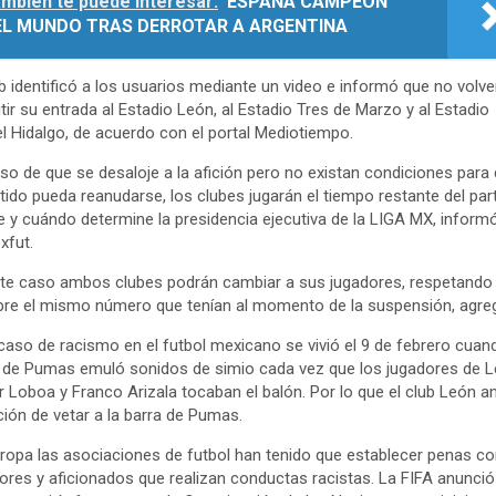
mbién te puede interesar:
ESPAÑA CAMPEÓN
EL MUNDO TRAS DERROTAR A ARGENTINA
ub identificó a los usuarios mediante un video e informó que no volve
tir su entrada al Estadio León, al Estadio Tres de Marzo y al Estadio
l Hidalgo, de acuerdo con el portal Mediotiempo.
so de que se desaloje a la afición pero no existan condiciones para
rtido pueda reanudarse, los clubes jugarán el tiempo restante del part
 y cuándo determine la presidencia ejecutiva de la LIGA MX, informó
xfut.
te caso ambos clubes podrán cambiar a sus jugadores, respetando
re el mismo número que tenían al momento de la suspensión, agre
caso de racismo en el futbol mexicano se vivió el 9 de febrero cuan
 de Pumas emuló sonidos de simio cada vez que los jugadores de 
r Loboa y Franco Arizala tocaban el balón. Por lo que el club León an
ción de vetar a la barra de Pumas.
ropa las asociaciones de futbol han tenido que establecer penas co
ores y aficionados que realizan conductas racistas. La FIFA anunció