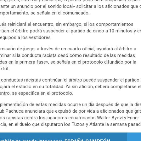
ante un anuncio por el sonido local» solicitar a los aficionados que
mportamiento, se señala en el comunicado.
és reiniciará el encuentro, sin embargo, si los comportamientos
núan el árbitro podrá suspender el partido de cinco a 10 minutos y e
 equipos a los vestidores.
omisario de juego, a través de un cuarto oficial, ayudará al árbitro a
minar si la conducta racista cesó como resultado de las medidas
das en la primera fase», se señala en el protocolo difundido por la
xfut.
s conductas racistas continúan el árbitro puede suspender el partido 
ojará el estadio en su totalidad. Ya sin afición, deberá completarse e
ntro, se especifica en el protocolo.
plementación de estas medidas ocurre un día después de que la dire
lub Pachuca anunciara que expulsó de por vida a aficionados que gri
tos racistas contra los jugadores ecuatorianos Walter Ayoví y Enner
cia, en el duelo que disputaron los Tuzos y Atlante la semana pasad