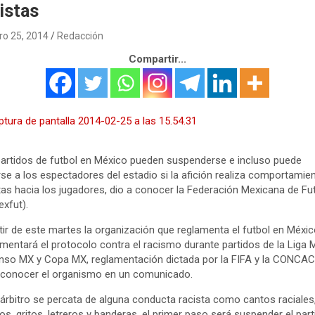
istas
ro 25, 2014
Redacción
Compartir...
artidos de futbol en México pueden suspenderse e incluso puede
se a los espectadores del estadio si la afición realiza comportamie
tas hacia los jugadores, dio a conocer la Federación Mexicana de Fu
xfut).
tir de este martes la organización que reglamenta el futbol en Méxi
mentará el protocolo contra el racismo durante partidos de la Liga 
so MX y Copa MX, reglamentación dictada por la FIFA y la CONCAC
 conocer el organismo en un comunicado.
 árbitro se percata de alguna conducta racista como cantos raciales
tos, gritos, letreros y banderas, el primer paso será suspender el part