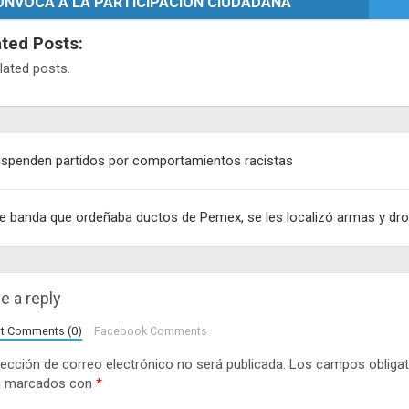
ONVOCA A LA PARTICIPACIÓN CIUDADANA
ated Posts:
lated posts.
egación
spenden partidos por comportamientos racistas
adas
e banda que ordeñaba ductos de Pemex, se les localizó armas y dr
e a reply
lt Comments (0)
Facebook Comments
rección de correo electrónico no será publicada.
Los campos obligat
n marcados con
*