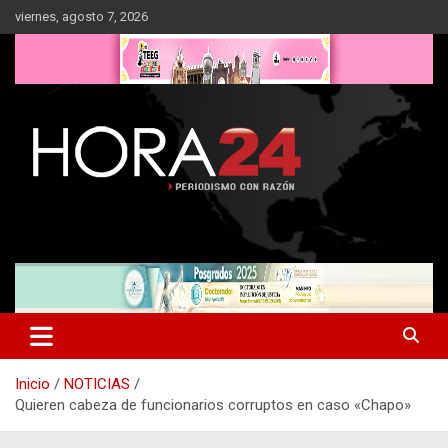
Saltar
viernes, agosto 7, 2026
al
contenido
Inicio
NOTICIAS
Quieren cabeza de funcionarios corruptos en caso «Chapo»