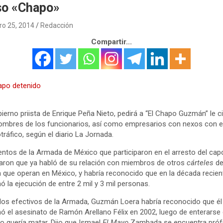
so «Chapo»
ro 25, 2014
Redacción
Compartir...
bierno priista de Enrique Peña Nieto, pedirá a “El Chapo Guzmán” le c
ombres de los funcionarios, así como empresarios con nexos con e
tráfico, según el diario La Jornada.
ntos de la Armada de México que participaron en el arresto del cap
aron que ya habló de su relación con miembros de otros
cárteles
de
 que operan en México, y habría reconocido que en la década recien
ó la ejecución de entre 2 mil y 3 mil personas.
los efectivos de la Armada, Guzmán Loera habría reconocido que él
ó el asesinato de Ramón Arellano Félix en 2002, luego de enterarse
lo quería matar. Dijo que Ismael
El Mayo
Zambada se encuentra pró