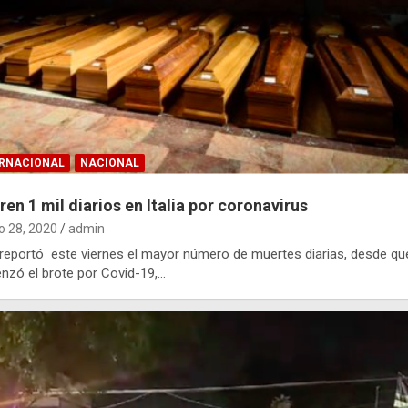
ERNACIONAL
NACIONAL
en 1 mil diarios en Italia por coronavirus
 28, 2020
admin
a reportó este viernes el mayor número de muertes diarias, desde qu
zó el brote por Covid-19,…