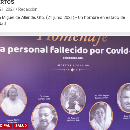
ERTOS
 21, 2021
Redacción
an Miguel de Allende, Gto. (21 junio 2021).- Un hombre en estado de
edad…
CIPAL
SALUD