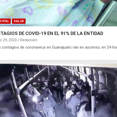
CIPAL
SALUD
TAGIOS DE COVID-19 EN EL 91% DE LA ENTIDAD
o 29, 2020
Redacción
os contagios de coronavirus en Guanajuato van en ascenso, en 24 ho
…