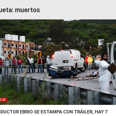
ueta:
muertos
OJO
DUCTOR EBRIO SE ESTAMPA CON TRÁILER, HAY 7