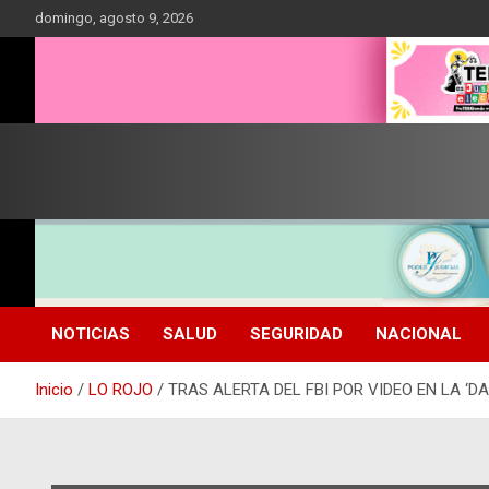
Saltar
domingo, agosto 9, 2026
al
contenido
NOTICIAS
SALUD
SEGURIDAD
NACIONAL
Inicio
LO ROJO
TRAS ALERTA DEL FBI POR VIDEO EN LA ‘D