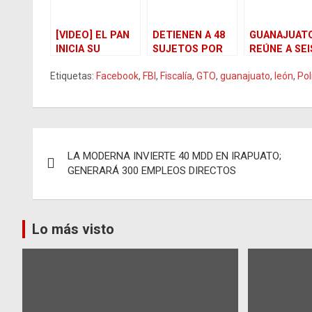
[VIDEO] EL PAN
DETIENEN A 48
GUANAJUAT
INICIA SU
SUJETOS POR
REÚNE A SEI
CAMPAÑA
QUEMAS EN
ESTADOS PA
Etiquetas:
Facebook
,
FBI
,
Fiscalía
,
GTO
,
guanajuato
,
león
,
Pol
«AHORA TE
GUANAJUATO
REFORZAR L
TOCA A TI»
BÚSQUEDA 
PERSONAS
DESAPARECI
Navegación
LA MODERNA INVIERTE 40 MDD EN IRAPUATO;
de
GENERARÁ 300 EMPLEOS DIRECTOS
entradas
Lo más visto