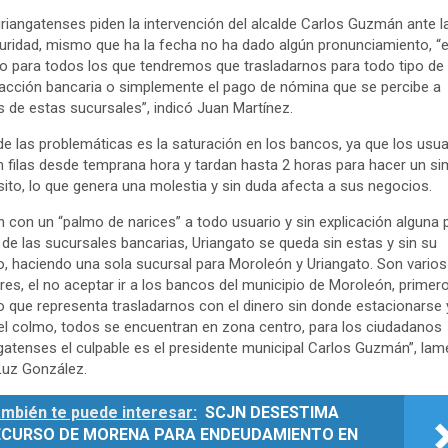
riangatenses piden la intervención del alcalde Carlos Guzmán ante l
uridad, mismo que ha la fecha no ha dado algún pronunciamiento, “
ro para todos los que tendremos que trasladarnos para todo tipo de
acción bancaria o simplemente el pago de nómina que se percibe a
s de estas sucursales”, indicó Juan Martínez.
de las problemáticas es la saturación en los bancos, ya que los usua
 filas desde temprana hora y tardan hasta 2 horas para hacer un si
ito, lo que genera una molestia y sin duda afecta a sus negocios.
n con un “palmo de narices” a todo usuario y sin explicación alguna 
 de las sucursales bancarias, Uriangato se queda sin estas y sin su
o, haciendo una sola sucursal para Moroleón y Uriangato. Son varios
res, el no aceptar ir a los bancos del municipio de Moroleón, primero
o que representa trasladarnos con el dinero sin donde estacionarse 
el colmo, todos se encuentran en zona centro, para los ciudadanos
gatenses el culpable es el presidente municipal Carlos Guzmán”, la
Luz González.
mbién te puede interesar:
SCJN DESESTIMA
ECURSO DE MORENA PARA ENDEUDAMIENTO EN