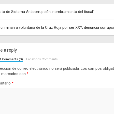
egación
eto de Sistema Anticorrupción; nombramiento del fiscal”
adas
scriminan a voluntaria de la Cruz Roja por ser XXY; denuncia corrupc
e a reply
lt Comments (0)
Facebook Comments
rección de correo electrónico no será publicada.
Los campos obligat
n marcados con
*
ntario
*