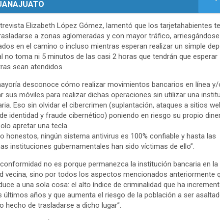
UANAJUATO
trevista Elizabeth López Gómez, lamentó que los tarjetahabientes t
rasladarse a zonas aglomeradas y con mayor tráfico, arriesgándose
ados en el camino o incluso mientras esperan realizar un simple dep
al no toma ni 5 minutos de las casi 2 horas que tendrán que esperar
ras sean atendidos.
ayoría desconoce cómo realizar movimientos bancarios en línea y/
zar sus móviles para realizar dichas operaciones sin utilizar una instit
ria. Eso sin olvidar el cibercrimen (suplantación, ataques a sitios we
de identidad y fraude cibernético) poniendo en riesgo su propio dine
olo apretar una tecla.
o honestos, ningún sistema antivirus es 100% confiable y hasta las
s instituciones gubernamentales han sido víctimas de ello”.
nconformidad no es porque permanezca la institución bancaria en la
d vecina, sino por todos los aspectos mencionados anteriormente 
duce a una sola cosa: el alto índice de criminalidad que ha incremen
s últimos años y que aumenta el riesgo de la población a ser asalta
lo hecho de trasladarse a dicho lugar”.