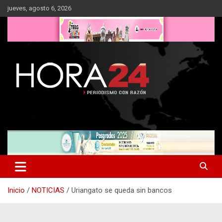
Saltar
jueves, agosto 6, 2026
al
contenido
Inicio
NOTICIAS
Uriangato se queda sin bancos