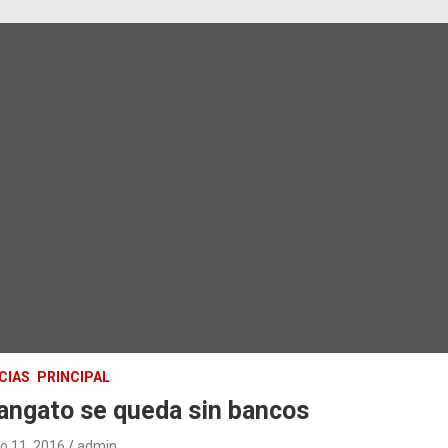
CIAS
PRINCIPAL
angato se queda sin bancos
o 11, 2016
admin