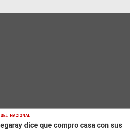
SEL
NACIONAL
degaray dice que compro casa con sus