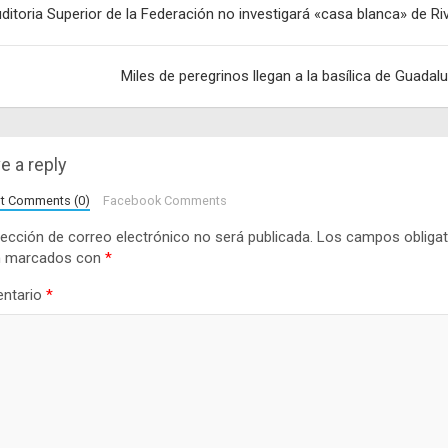
ditoria Superior de la Federación no investigará «casa blanca» de Ri
adas
Miles de peregrinos llegan a la basílica de Guadal
e a reply
lt Comments (0)
Facebook Comments
rección de correo electrónico no será publicada.
Los campos obligat
n marcados con
*
ntario
*