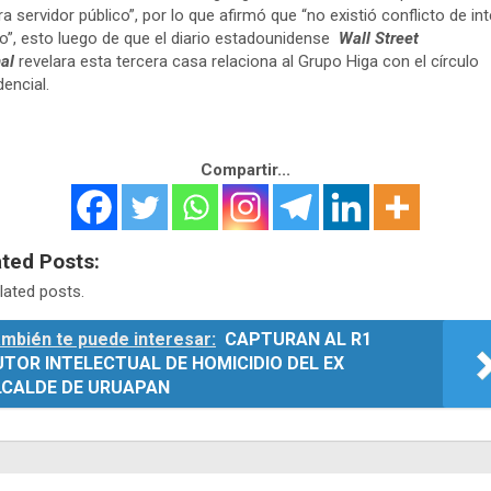
ra servidor público”, por lo que afirmó que “no existió conflicto de in
o”, esto luego de que el diario estadounidense
Wall Street
al
revelara esta tercera casa relaciona al Grupo Higa con el círculo
dencial.
Compartir...
ated Posts:
lated posts.
mbién te puede interesar:
CAPTURAN AL R1
TOR INTELECTUAL DE HOMICIDIO DEL EX
LCALDE DE URUAPAN
egación