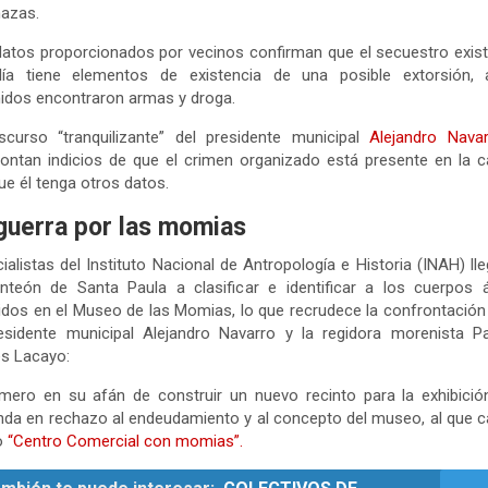
azas.
atos proporcionados por vecinos confirman que el secuestro exist
alía tiene elementos de existencia de una posible extorsión, 
idos encontraron armas y droga.
scurso “tranquilizante” del presidente municipal
Alejandro Navar
ontan indicios de que el crimen organizado está presente en la ca
e él tenga otros datos.
guerra por las momias
ialistas del Instituto Nacional de Antropología e Historia (INAH) ll
nteón de Santa Paula a clasificar e identificar a los cuerpos 
idos en el Museo de las Momias, lo que recrudece la confrontación
residente municipal Alejandro Navarro y la regidora morenista P
s Lacayo:
imero en su afán de construir un nuevo recinto para la exhibició
da en rechazo al endeudamiento y al concepto del museo, al que ca
o
“Centro Comercial con momias”.