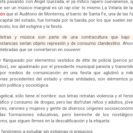
stá pasando con Ángel Quezada, el ya mítico rapero cuevanense, 
de ser un músico marginal es un
rap star
: lo mismo La Velaría de l
eón
que el Auditorio de Monterrey, el barrio de Santa Fe, una de las f
 capital del estado, fue tomada por la banda, por los que suelen ser
ecelo, los del estigma y la fiesta.
letras y música son parte de una contracultura que bajo 
nstancias serían objeto represión y de consumo clandestino
. Aho
elebradas que se convirtieron en
souvenir
.
r flanqueado por elementos vestidos de élite de policía (perros po
idos), ser apadrinado por el presidente municipal panista y transmit
 por medios de comunicación en una fiesta que aglutinó a mil
onas procedentes del estado y otras entidades, son elementos pa
xión política y sociológica.
gelical, sólo tiene el nombre: sus letras retratan violencia y el fe
ráfico y consumo de drogas, pero las disfrutan niños y adultos, jóv
es, varones y mujeres y gente de diversos orígenes socioeconóm
adas formaciones educativas, pero berrinche de los nostálgico
smo, que siguen firmes en la descalificación y la etiqueta.
 fenómeno a estudiar sin estigmas ni prejuicios.