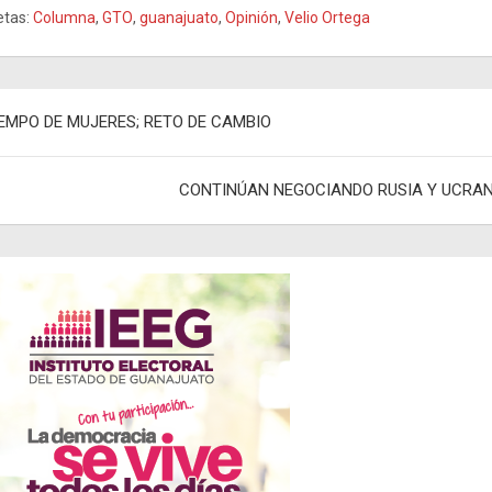
etas:
Columna
,
GTO
,
guanajuato
,
Opinión
,
Velio Ortega
egación
EMPO DE MUJERES; RETO DE CAMBIO
adas
CONTINÚAN NEGOCIANDO RUSIA Y UCRAN