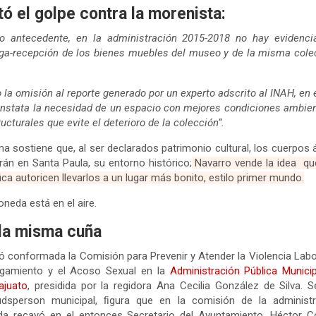
tó el golpe contra la morenista:
o antecedente, en la administración 2015-2018 no hay evidenci
ga-recepción de los bienes muebles del museo y de la misma cole
la omisión al reporte generado por un experto adscrito al INAH, en 
nstata la necesidad de un espacio con mejores condiciones ambie
ructurales que evite el deterioro de la colección”.
a sostiene que, al ser declarados patrimonio cultural, los cuerpos 
rán en Santa Paula, su entorno histórico;
Navarro vende la idea qu
fica autoricen llevarlos a un lugar más bonito, estilo primer mundo.
neda está en el aire.
la misma cuña
 conformada la Comisión para Prevenir y Atender la Violencia Labor
igamiento y el Acoso Sexual en la
Administración Pública Munici
ajuato
, presidida por la regidora Ana Cecilia González de Silva. S
dsperson municipal, ﬁgura que en la comisión de la administr
da recayó en el entonces Secretario del Ayuntamiento, Héctor C