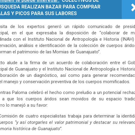
mbién te puede interesar:
COLECTIVOS DE
ÚSQUEDA REALIZAN BAZAR PARA COMPRAR
ALAS Y PICOS PARA SUS LABORES
isita de los expertos generó un rápido comunicado de presid
cipal, en el que expresaba la disposición de “colaborar de m
inada con el Instituto Nacional de Antropología e Historia (INAH)
rvación, análisis e identificación de la colección de cuerpos árid
rman el patrimonio de las Momias de Guanajuato”.
xto alude a la firma de un acuerdo de colaboración entre el Go
ipal de Guanajuato y el Instituto Nacional de Antropología e Histori
laboración de un diagnóstico, así como para generar recomendac
el manejo y conservación preventiva de los cuerpos momificados.
ntras Paloma celebró el hecho como preludio a un potencial recha
a que los cuerpos áridos sean movidos de su espacio tradici
ro lo manejó a su favor:
omisión de cuatro especialistas trabaja para determinar la identi
cuerpos
“y así otorgarles el valor patrimonial y destacar su relevan
moria histórica de Guanajuato”.