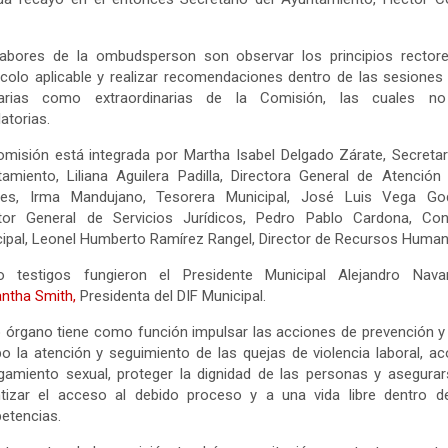
labores de la ombudsperson son observar los principios rectore
colo aplicable y realizar recomendaciones dentro de las sesiones
narias como extraordinarias de la Comisión, las cuales n
latorias.
misión está integrada por Martha Isabel Delgado Zárate, Secretar
amiento, Liliana Aguilera Padilla, Directora General de Atención
res, Irma Mandujano, Tesorera Municipal, José Luis Vega God
ctor General de Servicios Jurídicos, Pedro Pablo Cardona, Cont
ipal, Leonel Humberto Ramírez Rangel, Director de Recursos Human
 testigos fungieron el Presidente Municipal Alejandro Nava
ntha Smith,
Presidenta del DIF Municipal.
 órgano tiene como función impulsar las acciones de prevención y 
o la atención y seguimiento de las quejas de violencia laboral, a
gamiento sexual, proteger la dignidad de las personas y asegura
ntizar el acceso al debido proceso y a una vida libre dentro d
etencias.