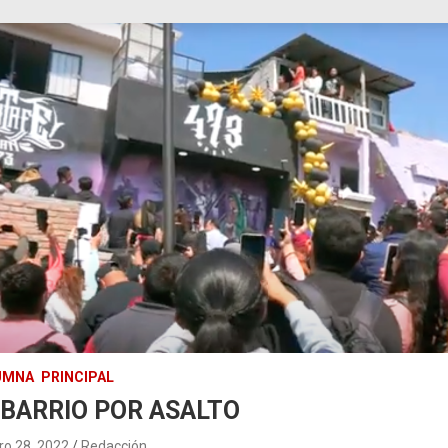
UMNA
PRINCIPAL
 BARRIO POR ASALTO
ro 28, 2022
Redacción