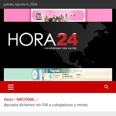
Saltar
jueves, agosto 6, 2026
al
contenido
Inicio
NACIONAL
Aprueba dictamen sin IVA a colegiaturas y rentas