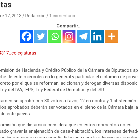
ntas
re 17, 2013
Redacción
1 comentario
Compartir...
misión de Hacienda y Crédito Público de la Cámara de Diputados a
che de este miércoles en lo general y particular el dictamen de proy
creto por el que se reforman, adicionan y derogan diversas disposi
 Ley del IVA, IEPS, Ley Federal de Derechos y del ISR.
ctamen se aprobó con 30 votos a favor, 12 en contra y 1 abstención.
os aprobados deberán ser votados en el pleno de la Cámara baja la
 de este jueves.
Comisión que dictamina considera que en estos momentos no es
ado gravar la enajenación de casa-habitación, los intereses deriva
tos hipotecarios o con garantía fiduciaria para la adquisición, ampliac