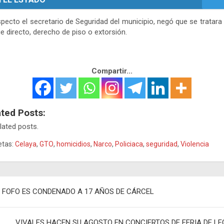
specto el secretario de Seguridad del municipio, negó que se tratara
e directo, derecho de piso o extorsión.
Compartir...
ated Posts:
lated posts.
etas:
Celaya
,
GTO
,
homicidios
,
Narco
,
Policiaca
,
seguridad
,
Violencia
egación
L FOFO ES CONDENADO A 17 AÑOS DE CÁRCEL
adas
VIVALES HACEN SU AGOSTO EN CONCIERTOS DE FERIA DE LE