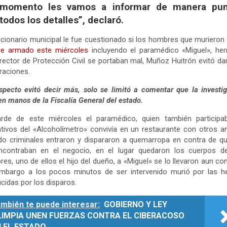
momento les vamos a informar de manera pun
todos los detalles”, declaró.
ncionario municipal le fue cuestionado si los hombres que murieron
ue armado este miércoles
incluyendo el paramédico «Miguel», he
irector de Protección Civil se portaban mal, Muñoz Huitrón evitó d
raciones.
specto evitó decir más, solo se limitó a comentar que la investi
en manos de la Fiscalía General del estado.
arde de este miércoles el paramédico, quien también participa
tivos del «Alcoholímetro» convivía en un restaurante con otros 
o criminales entraron y dispararon a quemarropa en contra de q
ncontraban en el negocio, en el lugar quedaron los cuerpos d
es, uno de ellos el hijo del dueño, a «Miguel» se lo llevaron aun con
embargo a los pocos minutos de ser intervenido murió por las he
cidas por los disparos.
mbién te puede interesar:
GOBIERNO Y LEY
LIMPIA UNEN FUERZAS CONTRA EL CIBERACOSO
N EL ESTADO