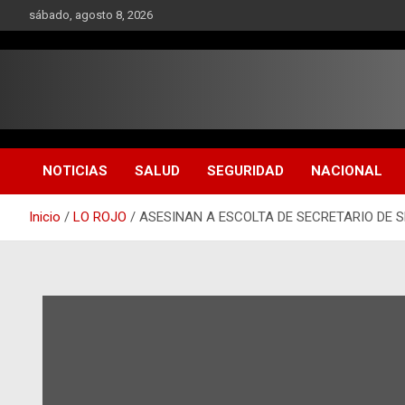
Saltar
sábado, agosto 8, 2026
al
contenido
NOTICIAS
SALUD
SEGURIDAD
NACIONAL
Inicio
LO ROJO
ASESINAN A ESCOLTA DE SECRETARIO DE 