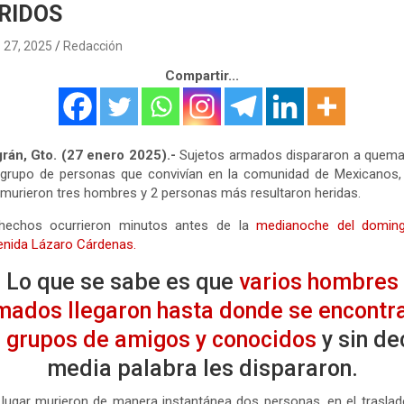
RIDOS
 27, 2025
Redacción
Compartir...
grán, Gto. (27 enero 2025).-
Sujetos armados dispararon a quema
 grupo de personas que convivían en la comunidad de Mexicanos, 
 murieron tres hombres y 2 personas más resultaron heridas.
hechos ocurrieron minutos antes de la
medianoche del domin
enida Lázaro Cárdenas.
Lo que se sabe es que
varios hombres
mados llegaron hasta donde se encontr
 grupos de amigos y conocidos
y sin de
media palabra les dispararon.
 lugar murieron de manera instantánea dos personas, en el trasla