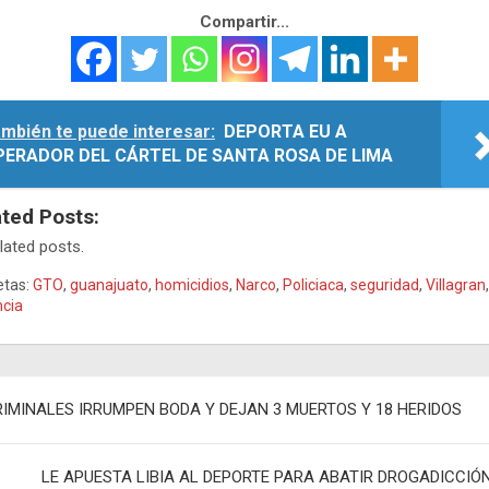
Compartir...
mbién te puede interesar:
DEPORTA EU A
PERADOR DEL CÁRTEL DE SANTA ROSA DE LIMA
ated Posts:
lated posts.
etas:
GTO
,
guanajuato
,
homicidios
,
Narco
,
Policiaca
,
seguridad
,
Villagran
,
ncia
egación
IMINALES IRRUMPEN BODA Y DEJAN 3 MUERTOS Y 18 HERIDOS
adas
LE APUESTA LIBIA AL DEPORTE PARA ABATIR DROGADICCIÓ