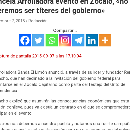
cela Arrolladora evento en Zócalo, «no
remos ser títeres del gobierno»
embre 7, 2015
Redacción
Compartir...
rolladora Banda El Limón anunció, a través de su líder y fundador Re
ho, que han declinado a la invitación del gobierno federal para
ntarse en el Zócalo Capitalino como parte del festejo del Grito de
endencia.
cho explicó que asumirán las consecuencias económicas que esta
ión conlleve, pues ya existía un contrato en el que se comprometier
cipar en el evento.
otros nos debemos a nuestro pueblo y notamos una fuerte campañ
ndonos cancelar esta participación para no ser comparsas del gobie