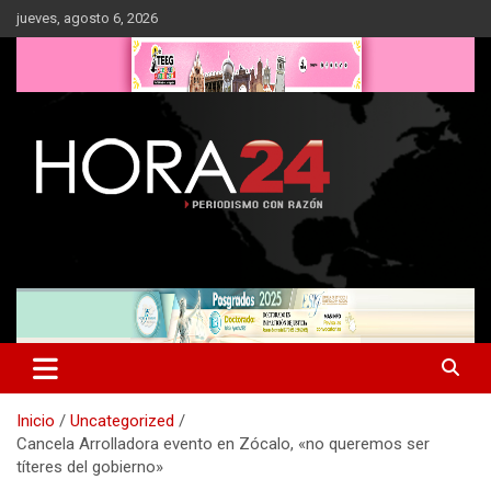
Saltar
jueves, agosto 6, 2026
al
contenido
Inicio
Uncategorized
Cancela Arrolladora evento en Zócalo, «no queremos ser
títeres del gobierno»