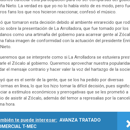
ña Nieto. La verdad es que yo no lo había visto de es modo, pero f
ros fans los que nos hicieron reaccionar, confesó el músico.
ó que tomaron esta decisión debido al ambiente enrarecido que rod
io sobre la presentación de La Arrolladora, que fue tomado por los
danos como una artimaña del gobierno para acarrear gente al Zócal
na falsa imagen de conformidad con la actuación del presidente Enr
Nieto.
ueremos que se interprete como si La Arrolladora se estuviera pre
narle el Zócalo al gobierno. Queremos aprovechar nuestra popularida
dar el mensaje contrario y hacer valer la voz del hartazgo de la socie
yó que es el sentir de la gente, que se los ha pedido por diversas
formas en línea, lo que los hizo tomar la difícil decisión, pues signifi
ciar a estímulos económicos y prerrogativas que se les prometió a
o de asistir al Zócalo, además del temor a represalias por la cance
ima hora.
mbién te puede interesar:
AVANZA TRATADO
OMERCIAL T-MEC