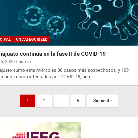
CIPAL
UNCATEGORIZED
ajuato continúa en la fase II de COVID-19
15, 2020
admin
ajuato sumó este miércoles 36 casos más sospechosos, y 108
irmados como infectados por COVID-19, aun…
nación
1
2
…
6
Siguiente
adas