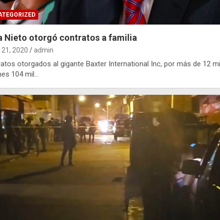
ATEGORIZED
 Nieto otorgó contratos a familia
21, 2020
admin
atos otorgados al gigante Baxter International Inc, por más de 12 mi
nes 104 mil…