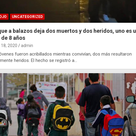
OJO
UNCATEGORIZED
ue a balazos deja dos muertos y dos heridos, uno es 
 de 8 años
18, 2020
admin
óvenes fueron acribillados mientras convivían, dos más resultaron
mente heridos. El hecho se registró a…