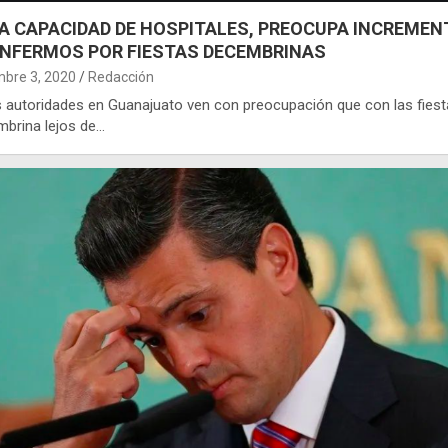
A CAPACIDAD DE HOSPITALES, PREOCUPA INCREMEN
ENFERMOS POR FIESTAS DECEMBRINAS
mbre 3, 2020
Redacción
as autoridades en Guanajuato ven con preocupación que con las fies
brina lejos de…