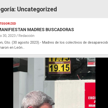
goría:
Uncategorized
TEGORIZED
MANIFIESTAN MADRES BUSCADORAS
o 30, 2023
Redacción
eón, Gto. (30 agosto 2023).- Madres de los colectivos de desaparecid
haron en León…