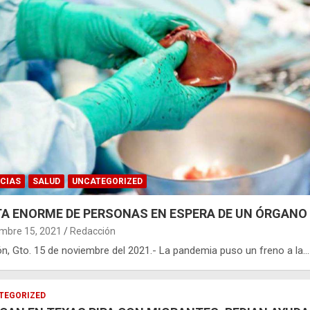
CIAS
SALUD
UNCATEGORIZED
TA ENORME DE PERSONAS EN ESPERA DE UN ÓRGANO
mbre 15, 2021
Redacción
eón, Gto. 15 de noviembre del 2021.- La pandemia puso un freno a la…
TEGORIZED