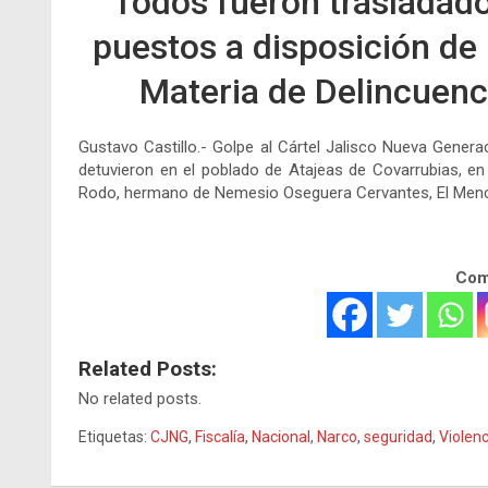
Todos fueron trasladado
puestos a disposición de 
Materia de Delincuen
Gustavo Castillo.- Golpe al Cártel Jalisco Nueva Generac
detuvieron en el poblado de Atajeas de Covarrubias, e
Rodo, hermano de Nemesio Oseguera Cervantes, El Menc
Comp
Related Posts:
No related posts.
Etiquetas:
CJNG
,
Fiscalía
,
Nacional
,
Narco
,
seguridad
,
Violenc