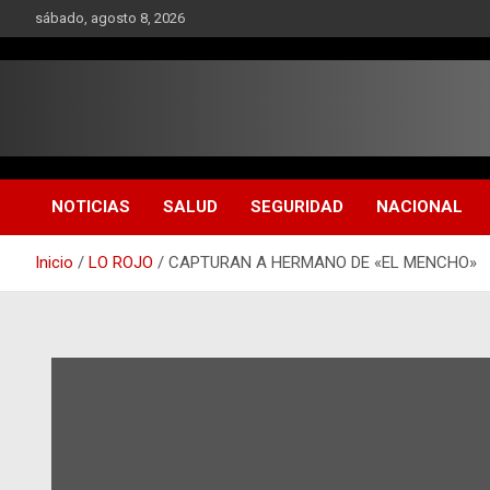
Saltar
sábado, agosto 8, 2026
al
contenido
NOTICIAS
SALUD
SEGURIDAD
NACIONAL
Inicio
LO ROJO
CAPTURAN A HERMANO DE «EL MENCHO»