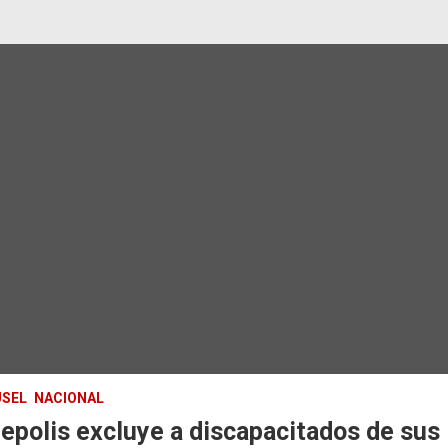
SEL
NACIONAL
epolis excluye a discapacitados de sus