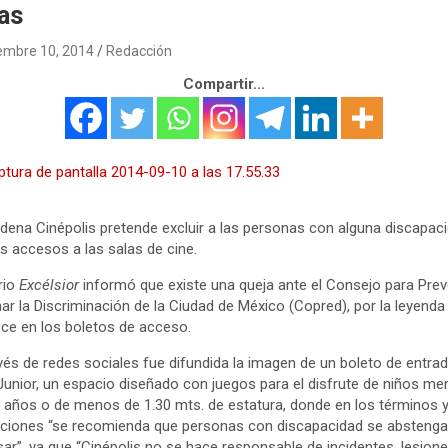
as
embre 10, 2014
Redacción
Compartir...
dena Cinépolis pretende excluir a las personas con alguna discapac
s accesos a las salas de cine.
ario
Excélsior
informó que existe una queja ante el Consejo para Prev
nar la Discriminación de la Ciudad de México (Copred), por la leyenda
ce en los boletos de acceso.
vés de redes sociales fue difundida la imagen de un boleto de entrad
Junior, un espacio diseñado con juegos para el disfrute de niños m
 años o de menos de 1.30 mts. de estatura, donde en los términos 
ciones “se recomienda que personas con discapacidad se abstenga
sar”, ya que “Cinépolis no se hace responsable de incidentes, lesion