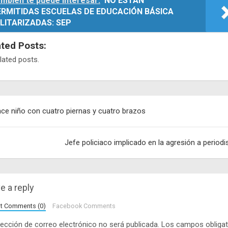
mbién te puede interesar:
NO ESTÁN
ERMITIDAS ESCUELAS DE EDUCACIÓN BÁSICA
LITARIZADAS: SEP
ated Posts:
lated posts.
egación
ce niño con cuatro piernas y cuatro brazos
adas
Jefe policiaco implicado en la agresión a periodi
e a reply
lt Comments (0)
Facebook Comments
rección de correo electrónico no será publicada.
Los campos obligat