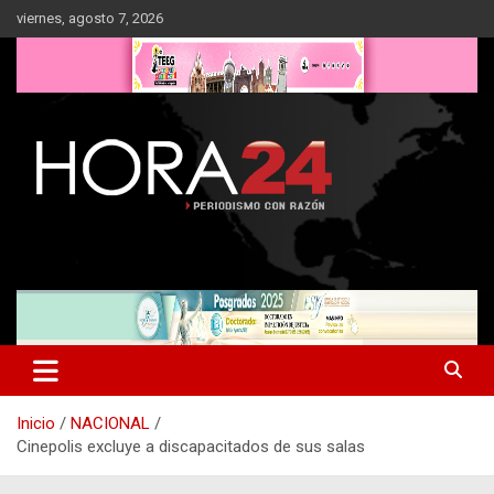
Saltar
viernes, agosto 7, 2026
al
contenido
Inicio
NACIONAL
Cinepolis excluye a discapacitados de sus salas