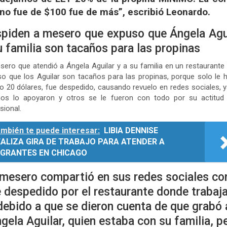
no fue de $100 fue de más”, escribió Leonardo.
piden a mesero que expuso que Ángela Agu
u familia son tacaños para las propinas
sero que atendió a Ángela Aguilar y a su familia en un restaurante
o que los Aguilar son tacaños para las propinas, porque solo le 
o 20 dólares, fue despedido, causando revuelo en redes sociales, 
os lo apoyaron y otros se le fueron con todo por su actitud
sional.
mbién te puede interesar:
LIBIA DENNISE
EALIZA GIRA DE TRABAJO PARA ATENDER A
IGRANTES EN CHICAGO
 mesero compartió en sus redes sociales c
 despedido por el restaurante donde trabaj
debido a que se dieron cuenta de que grabó 
gela Aguilar, quien estaba con su familia, p