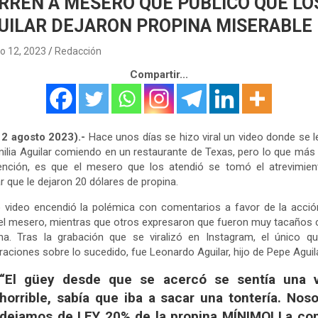
RREN A MESERO QUE PUBLICÓ QUE LO
UILAR DEJARON PROPINA MISERABLE
o 12, 2023
Redacción
Compartir...
12 agosto 2023).-
Hace unos días se hizo viral un video donde se l
milia Aguilar comiendo en un restaurante de Texas, pero lo que más
tención, es que el mesero que los atendió se tomó el atrevimien
r que le dejaron 20 dólares de propina.
 video encendió la polémica con comentarios a favor de la acci
el mesero, mientras que otros expresaron que fueron muy tacaños 
na. Tras la grabación que se viralizó en Instagram, el único q
raciones sobre lo sucedido, fue Leonardo Aguilar, hijo de Pepe Aguila
“El güey desde que se acercó se sentía una v
horrible, sabía que iba a sacar una tontería. Nos
dejamos de LEY 20% de la propina MÍNIMO! La co