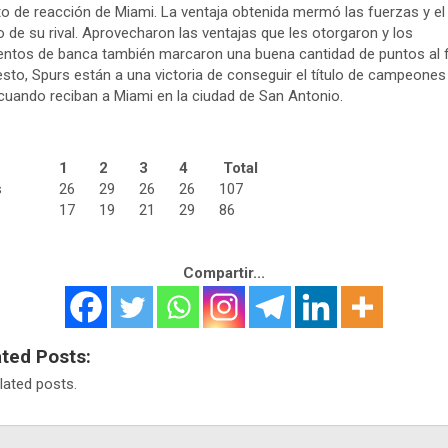
to de reacción de Miami. La ventaja obtenida mermó las fuerzas y el
 de su rival. Aprovecharon las ventajas que les otorgaron y los
ntos de banca también marcaron una buena cantidad de puntos al fi
sto, Spurs están a una victoria de conseguir el título de campeones 
uando reciban a Miami en la ciudad de San Antonio.
1
2
3
4
Total
s
26
29
26
26
107
17
19
21
29
86
Compartir...
ated Posts:
lated posts.