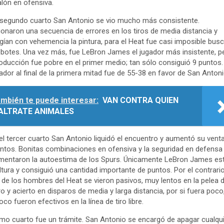
alón en ofensiva.
 segundo cuarto San Antonio se vio mucho más consistente.
onaron una secuencia de errores en los tiros de media distancia y
gían con vehemencia la pintura, para el Heat fue casi imposible busc
ebotes. Una vez más, fue LeBron James el jugador más insistente, p
oducción fue pobre en el primer medio; tan sólo consiguió 9 puntos. 
dor al final de la primera mitad fue de 55-38 en favor de San Antoni
mbién te puede interesar:
VAN CONTRA QUIEN
ALTRATE ANIMALES
el tercer cuarto San Antonio liquidó el encuentro y aumentó su venta
ntos. Bonitas combinaciones en ofensiva y la seguridad en defensa
mentaron la autoestima de los Spurs. Únicamente LeBron James es
altura y consiguió una cantidad importante de puntos. Por el contrario
 de los hombres del Heat se vieron pasivos, muy lentos en la pelea d
ro y acierto en disparos de media y larga distancia, por si fuera poco
co fueron efectivos en la línea de tiro libre.
timo cuarto fue un trámite. San Antonio se encargó de apagar cualqu