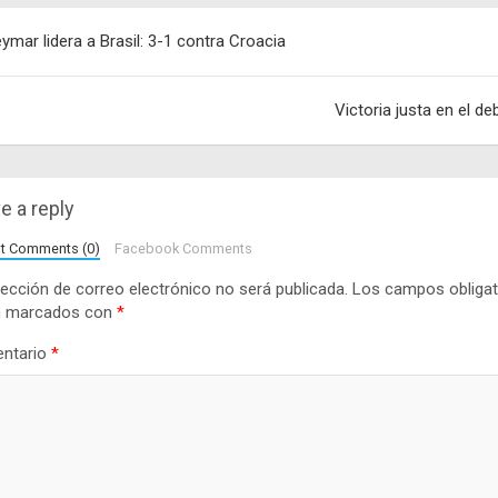
egación
ymar lidera a Brasil: 3-1 contra Croacia
adas
Victoria justa en el de
e a reply
lt Comments (0)
Facebook Comments
rección de correo electrónico no será publicada.
Los campos obligat
n marcados con
*
ntario
*