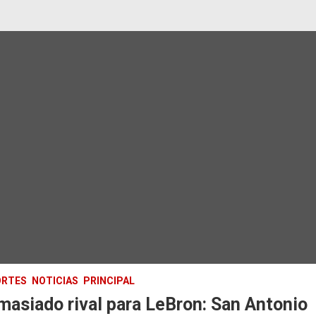
ORTES
NOTICIAS
PRINCIPAL
asiado rival para LeBron: San Antonio