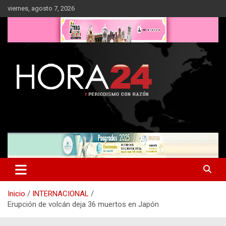
Saltar
viernes, agosto 7, 2026
al
contenido
Inicio
INTERNACIONAL
Erupción de volcán deja 36 muertos en Japón