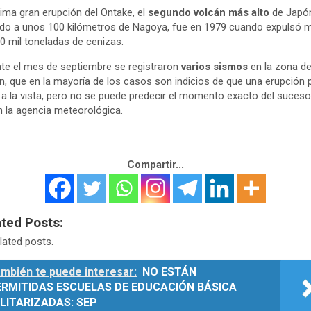
tima gran erupción del Ontake, el
segundo volcán más alto
de Japó
do a unos 100 kilómetros de Nagoya, fue en 1979 cuando expulsó 
0 mil toneladas de cenizas.
te el mes de septiembre se registraron
varios sismos
en la zona de
n, que en la mayoría de los casos son indicios de que una erupción 
 a la vista, pero no se puede predecir el momento exacto del suceso
 la agencia meteorológica.
Compartir...
ated Posts:
lated posts.
mbién te puede interesar:
NO ESTÁN
ERMITIDAS ESCUELAS DE EDUCACIÓN BÁSICA
LITARIZADAS: SEP