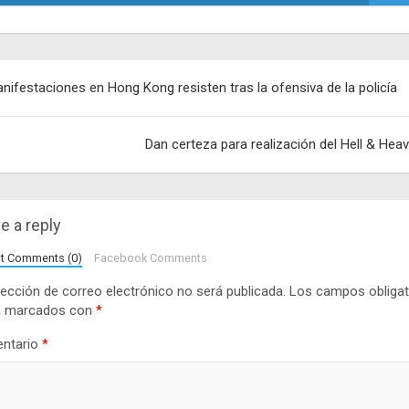
egación
nifestaciones en Hong Kong resisten tras la ofensiva de la policía
adas
Dan certeza para realización del Hell & Hea
e a reply
lt Comments (0)
Facebook Comments
rección de correo electrónico no será publicada.
Los campos obligat
n marcados con
*
ntario
*