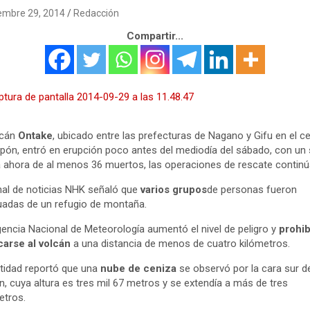
embre 29, 2014
Redacción
Compartir...
lcán
Ontake
, ubicado entre las prefecturas de Nagano y Gifu en el c
pón, entró en erupción poco antes del mediodía del sábado, con un 
 ahora de al menos 36 muertos, las operaciones de rescate continúa
nal de noticias NHK señaló que
varios grupos
de personas fueron
adas de un refugio de montaña.
encia Nacional de Meteorología aumentó el nivel de peligro y
prohib
carse al volcán
a una distancia de menos de cuatro kilómetros.
tidad reportó que una
nube de ceniza
se observó por la cara sur d
n, cuya altura es tres mil 67 metros y se extendía a más de tres
etros.