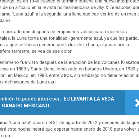
mbargo, es en 1946 cuando el término obtiene una nueva interpretac
s de un artículo en la revista norteamericana de
Sky & Telescope,
do
 llama “Luna azul” a la segunda luna llena que cae dentro de un mes 
dario.
 reportado que después de erupciones volcánicas o incendios
tales, la Luna toma una tonalidad ligeramente azul, ya que las partíc
niza que se liberan generan que la luz de la Luna, al pasar por la
fera terrestre, se vea de ese color.
enómeno fue visto después de la erupción de los volcanes Krakatoa
esia en 1883 y Santa Elena, localizado en Estados Unidos, en 1980 y
ón, en México, en 1983, entre otros, sin embargo no tiene relación a
as definiciones de Luna azul.
mbién te puede interesar:
EU LEVANTA LA VEDA
L GANADO MEXICANO
tima “Luna azul” ocurrió el 31 de agosto de 2012 y después de la qu
birá esta noche, habrá que esperar hasta enero de 2018 para volver 
óxima.