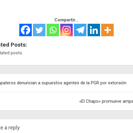
Compartir...
ated Posts:
lated posts.
egación
pateros denuncian a supuestos agentes de la PGR por extorsión
adas
«El Chapo» promueve amp
e a reply