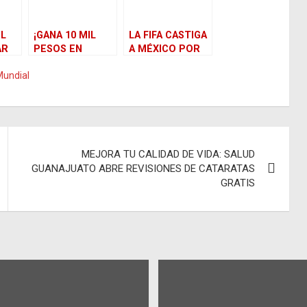
EL
¡GANA 10 MIL
LA FIFA CASTIGA
AR
PESOS EN
A MÉXICO POR
IR:
EFECTIVO! ESTE
GRITO
Mundial
VIERNES CIERRA
HOMOFÓBICO
REGISTRO PARA
CONCURSO DE
DECORACIÓN DE
BALONES
MEJORA TU CALIDAD DE VIDA: SALUD
GUANAJUATO ABRE REVISIONES DE CATARATAS
GRATIS