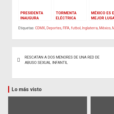
PRESIDENTA
TORMENTA
MÉXICO ES 
INAUGURA
ELÉCTRICA
MEJOR LUG
PLANTA DE
OBLIGA A
PARA INVERT
Etiquetas:
CDMX
,
Deportes
,
FIFA
,
futbol
,
Inglaterra
,
México
,
MOSCAS
CANCELAR
ALTAGRACIA
ESTÉRILES EN
ESPECTÁCULO
GÓMEZ
CHIAPAS
DE FUERZAS
AEREAS EN
PARTIDO DE
Navegación
MÉXICO
RESCATAN A DOS MENORES DE UNA RED DE
de
ABUSO SEXUAL INFANTIL
entradas
Lo más visto