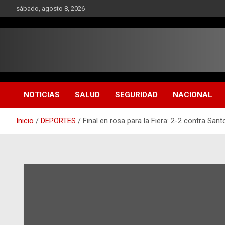
Saltar
sábado, agosto 8, 2026
al
contenido
NOTICIAS
SALUD
SEGURIDAD
NACIONAL
Inicio
DEPORTES
Final en rosa para la Fiera: 2-2 contra Sant