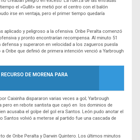
 no creaban peligro en exceso. La fuerza de las entradas
tiempo el «Gullit» se metió por el centro con el balón
do irse en ventaja, pero el primer tiempo quedaría
s aplicado y peligroso a la ofensiva. Oribe Peralta comenzó
ensiva y pronto encontrarían recompensa. Al minuto 51
la defensa y superaron en velocidad a los zagueros puesla
o a Oribe que definió de primera intención venció a Yarbrough
 RECURSO DE MORENA PARA
por Caixinha dispararon varias veces a gol; Yarbrough
a pero en rebote santista que cayó en los dominios de
quien acusaba el golpe del gol era Santos. León pudo anotar el
ando Santos volvió a meterse al partido fue una cascada de
o de Oribe Peralta y Darwin Quintero. Los últimos minutos