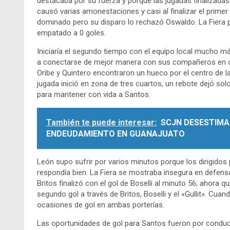
destacaba por su fuerza y porque las jugadas finalizadas
causó varias amonestaciones y casi al finalizar el primer 
dominado pero su disparo lo rechazó Oswaldo. La Fiera pu
empatado a 0 goles.
Iniciaría el segundo tiempo con el equipo local mucho má
a conectarse de mejor manera con sus compañeros en of
Oribe y Quintero encontraron un hueco por el centro de 
jugada inició en zona de tres cuartos, un rebote dejó sol
para mantener con vida a Santos.
También te puede interesar:
SCJN DESESTIMA
ENDEUDAMIENTO EN GUANAJUATO
León supo sufrir por varios minutos porque los dirigidos 
respondía bien. La Fiera se mostraba insegura en defens
Britos finalizó con el gol de Boselli al minuto 56; ahora 
segundo gol a través de Britos, Boselli y el «Gullit». Cu
ocasiones de gol en ambas porterías.
Las oportunidades de gol para Santos fueron por conduct