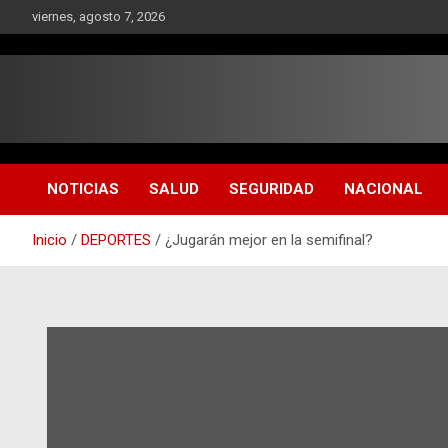
Saltar
viernes, agosto 7, 2026
al
contenido
NOTICIAS
SALUD
SEGURIDAD
NACIONAL
Inicio
DEPORTES
¿Jugarán mejor en la semifinal?