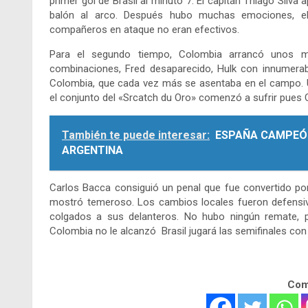
primer gol de Brasil al minuto 7. El capitán Thiago Sil
balón al arco. Después hubo muchas emociones, el
compañeros en ataque no eran efectivos.
Para el segundo tiempo, Colombia arrancó unos me
combinaciones, Fred desaparecido, Hulk con innumerable
Colombia, que cada vez más se asentaba en el campo. Un 
el conjunto del «Srcatch du Oro» comenzó a sufrir pues
También te puede interesar:
ESPAÑA CAMPEÓ
ARGENTINA
Carlos Bacca consiguió un penal que fue convertido po
mostró temeroso. Los cambios locales fueron defensiv
colgados a sus delanteros. No hubo ningún remate, p
Colombia no le alcanzó Brasil jugará las semifinales con
Comp