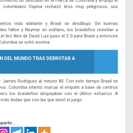
va aprovechó un descuido en la marca de Colombia y empujó el
 colombiano Ospina rechazó tiros muy peligrosos, sus
tros más adelante y Brasil se desdibujó. Sin buenas
s fallos y Neymar en solitario, los brasileños resistían a
tiro libre de David Luiz puso el 2-0 para Brasil y entonces
 Colombia se echó encima.
N DEL MUNDO TRAS DERROTAR A
r James Rodríguez al minuto 80. Con este tiempo Brasil se
os. Colombia intentó marcar el empate a base de centros
ero los brasileños despejaban con el último esfuerzo. A
 más dudas que con las que inició el juego.
artir...