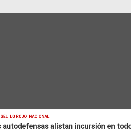
SEL
LO ROJO
NACIONAL
 autodefensas alistan incursión en tod