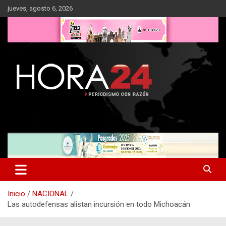
Saltar
jueves, agosto 6, 2026
al
contenido
Inicio
NACIONAL
Las autodefensas alistan incursión en todo Michoacán