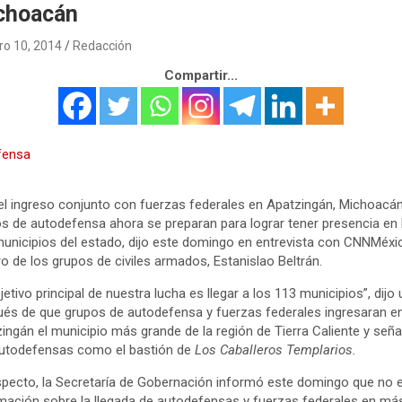
choacán
ro 10, 2014
Redacción
Compartir...
el ingreso conjunto con fuerzas federales en Apatzingán, Michoacán
s de autodefensa ahora se preparan para lograr tener presencia en 
unicipios del estado, dijo este domingo en entrevista con CNNMéxic
o de los grupos de civiles armados, Estanislao Beltrán.
bjetivo principal de nuestra lucha es llegar a los 113 municipios”, dijo 
és de que grupos de autodefensa y fuerzas federales ingresaran e
ingán el municipio más grande de la región de Tierra Caliente y señ
autodefensas como el bastión de
Los Caballeros Templarios.
specto, la Secretaría de Gobernación informó este domingo que no 
mación sobre la llegada de autodefensas y fuerzas federales en má