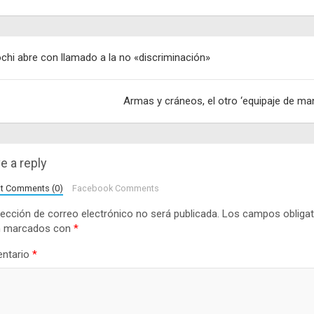
egación
chi abre con llamado a la no «discriminación»
adas
Armas y cráneos, el otro ‘equipaje de ma
e a reply
lt Comments (0)
Facebook Comments
rección de correo electrónico no será publicada.
Los campos obligat
n marcados con
*
ntario
*