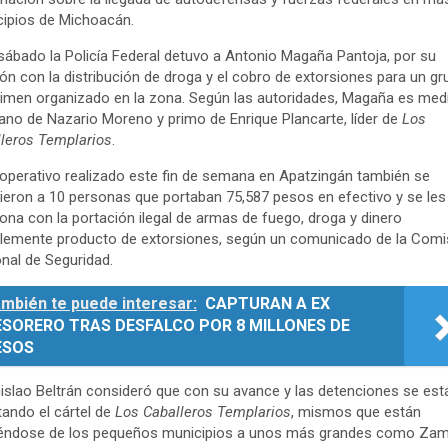
ipios de Michoacán.
sábado la Policía Federal detuvo a Antonio Magaña Pantoja, por su
ión con la distribución de droga y el cobro de extorsiones para un g
rimen organizado en la zona. Según las autoridades, Magaña es med
no de Nazario Moreno y primo de Enrique Plancarte, líder de
Los
leros Templarios
.
 operativo realizado este fin de semana en Apatzingán también se
ieron a 10 personas que portaban 75,587 pesos en efectivo y se les
iona con la portación ilegal de armas de fuego, droga y dinero
lemente producto de extorsiones, según un comunicado de la Comi
nal de Seguridad.
mbién te puede interesar:
CAPTURAN A EX
ESORERO TRAS DESFALCO POR 8 MILLONES DE
ESOS
islao Beltrán consideró que con su avance y las detenciones se est
itando el cártel de
Los Caballeros Templarios
, mismos que están
éndose de los pequeños municipios a unos más grandes como Zam