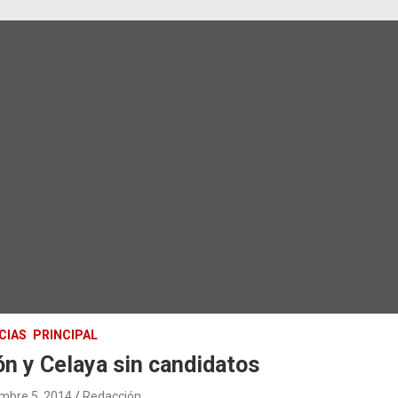
CIAS
PRINCIPAL
n y Celaya sin candidatos
mbre 5, 2014
Redacción