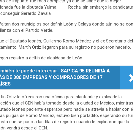
so de Irapuato fue más complejo ya que se sabe que la mejor
cionada fue la diputada Yulma Rocha, sin embargo la candidatur
conseguir Gerardo Zavala.
faltan dos municipios por definir León y Celaya donde aún no se co
lianza con el Partido Verde.
e el Diputado leonés, Guillermo Romo Méndez y el ex Secretario del
amiento, Martín Ortiz llegaron para su registro no pudieron hacerlo.
egan registro a delfín de alcaldesa de León
mbién te puede interesar:
SAPICA 95 REUNIRÁ A
ÁS DE 380 EMPRESAS Y COMPRADORES DE 17
ÍSES
tín Ortiz le ofrecieron una oficina para plantearle y explicarle la
ucción que el CEN había tomado desde la ciudad de México, mientra
putado leonés paciente esperaba pero nadie se atrevía a hablar con él
las pulgas de Romo Méndez, estuvo bien portadito, esperando su tur
asta que se paso a las filas de registro cuando le explicaron que la
ión vendrá desde el CEN.