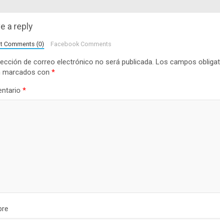
e a reply
lt Comments (0)
Facebook Comments
rección de correo electrónico no será publicada.
Los campos obligat
n marcados con
*
ntario
*
re