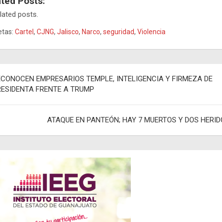
ated Posts:
lated posts.
etas:
Cartel
,
CJNG
,
Jalisco
,
Narco
,
seguridad
,
Violencia
egación
ECONOCEN EMPRESARIOS TEMPLE, INTELIGENCIA Y FIRMEZA DE
RESIDENTA FRENTE A TRUMP
adas
ATAQUE EN PANTEÓN; HAY 7 MUERTOS Y DOS HERID