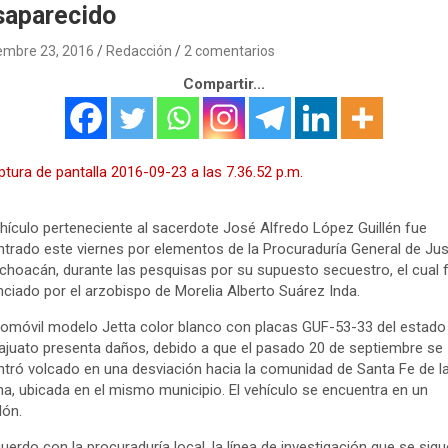
saparecido
embre 23, 2016
Redacción
2 comentarios
Compartir...
hículo perteneciente al sacerdote José Alfredo López Guillén fue
trado este viernes por elementos de la Procuraduría General de Jus
choacán, durante las pesquisas por su supuesto secuestro, el cual 
ciado por el arzobispo de Morelia Alberto Suárez Inda.
tomóvil modelo Jetta color blanco con placas GUF-53-33 del estado
juato presenta daños, debido a que el pasado 20 de septiembre se
tró volcado en una desviación hacia la comunidad de Santa Fe de l
a, ubicada en el mismo municipio. El vehículo se encuentra en un
lón.
uerdo con la procuraduría local, la línea de investigación que se sigu