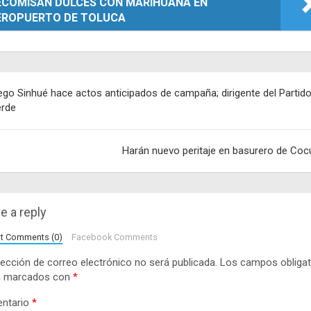
ECOMISAN DULCES CON MARIHUANA EN
EROPUERTO DE TOLUCA
egación
ego Sinhué hace actos anticipados de campaña; dirigente del Partid
rde
adas
Harán nuevo peritaje en basurero de Coc
e a reply
lt Comments (0)
Facebook Comments
rección de correo electrónico no será publicada.
Los campos obligat
n marcados con
*
ntario
*