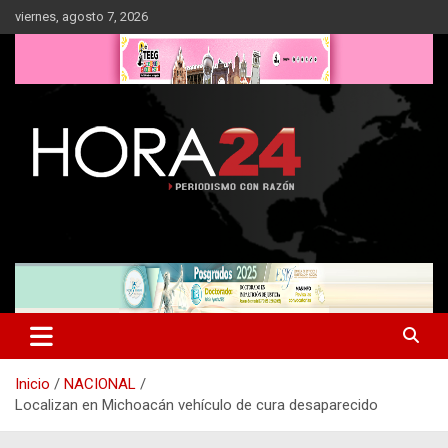
Saltar
viernes, agosto 7, 2026
al
contenido
Inicio
NACIONAL
Localizan en Michoacán vehículo de cura desaparecido