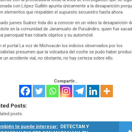
ionada con López Guillén apunta únicamente a la desaparición porq
en elementos que respalden el supuesto secuestro hasta ahora.
sado jueves Suárez Inda dio a conocer en un video la desaparición d
dote en la comunidad de Janamuato de Puruándiro, quien fue saca
sa parroquial tras robarle objetos y su automóvil.
 el portal La voz de Michoacán los indicios observados por los
ialistas presumen que la volcadura del coche se pudo haber produc
de un accidente vial, no obstante, no hay certeza sobre ello.
Compartir...
ated Posts:
lated posts.
mbién te puede interesar:
DETECTAN Y