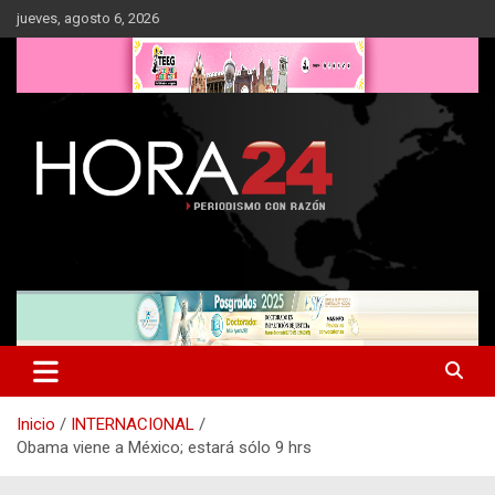
Saltar
jueves, agosto 6, 2026
al
contenido
Inicio
INTERNACIONAL
Obama viene a México; estará sólo 9 hrs