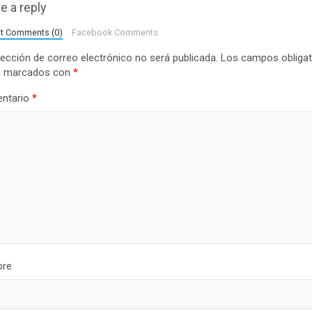
e a reply
lt Comments (0)
Facebook Comments
rección de correo electrónico no será publicada.
Los campos obligat
n marcados con
*
ntario
*
re