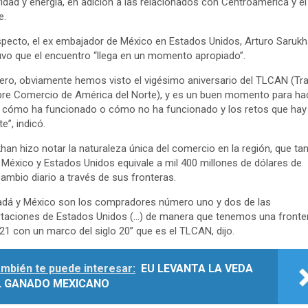
idad y energía, en adición a las relacionados con Centroamérica y el
e.
specto, el ex embajador de México en Estados Unidos, Arturo Sarukh
vo que el encuentro “llega en un momento apropiado”.
ero, obviamente hemos visto el vigésimo aniversario del TLCAN (Tr
bre Comercio de América del Norte), y es un buen momento para ha
 cómo ha funcionado o cómo no ha funcionado y los retos que hay
e”, indicó.
han hizo notar la naturaleza única del comercio en la región, que ta
 México y Estados Unidos equivale a mil 400 millones de dólares de
cambio diario a través de sus fronteras.
dá y México son los compradores número uno y dos de las
taciones de Estados Unidos (…) de manera que tenemos una fronter
 21 con un marco del siglo 20” que es el TLCAN, dijo.
mbién te puede interesar:
EU LEVANTA LA VEDA
L GANADO MEXICANO