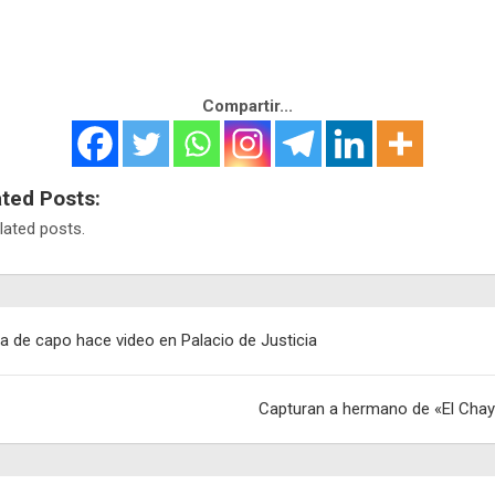
Compartir...
ated Posts:
lated posts.
egación
ja de capo hace video en Palacio de Justicia
adas
Capturan a hermano de «El Cha