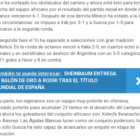
o ha sorteado los obstáculos del camino y ahora está listo para to
cha del equipo africano por el resultado del partido inicial en donde 
ianos vencieron 6-1. Después de esa derrota México ha estado a la a
s circunstancias: se impuso a Irak por 3-1 y a Suecia por 1-0 para
ficarse a la segunda ronda.
 segunda fase el Tri ha superado a selecciones con gran tradición
lística. En la ronda de octavos venció a Italia 2-0, en cuartos echó a 
nales y en semifinales se deshizo de Argentina con un 3-0 categóric
 11 goles a favor y 8 en contra.
mbién te puede interesar:
SHEINBAUM ENTREGA
 BALÓN DE ORO A RODRI TRAS EL TÍTULO
UNDIAL DE ESPAÑA
u parte, los nigerianos son un equipo muy potente en ofensiva,
iado potente pues acumulan 23 tantos en el desarrollo del campeo
 ahora los goleadores del conjunto africano son: Kelechi Iheanacho
 Awoniyi. Las Águilas Blancas lucen como un conjunto poderoso; h
 sólo Suecia ha sido capaz de arrancarles un empate en etapa de
ficación.