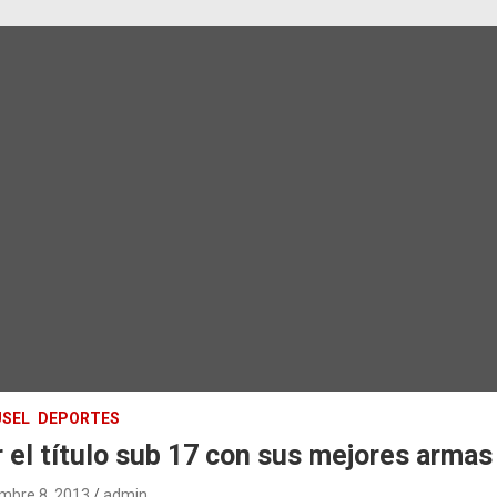
SEL
DEPORTES
 el título sub 17 con sus mejores armas
mbre 8, 2013
admin