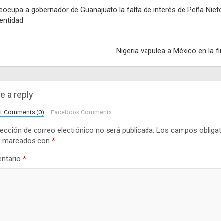
egación
eocupa a gobernador de Guanajuato la falta de interés de Peña Niet
 entidad
adas
Nigeria vapulea a México en la fi
e a reply
lt Comments (0)
Facebook Comments
rección de correo electrónico no será publicada.
Los campos obligat
n marcados con
*
ntario
*