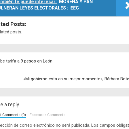
mbién te puede interesar:
MORENA Y PAN
LNERAN LEYES ELECTORALES : IEEG
ated Posts:
lated posts.
egación
be tarifa a 9 pesos en León
adas
«Mi gobierno esta en su mejor momento»; Bárbara Bote
e a reply
lt Comments (0)
Facebook Comments
rección de correo electrónico no será publicada.
Los campos obligat