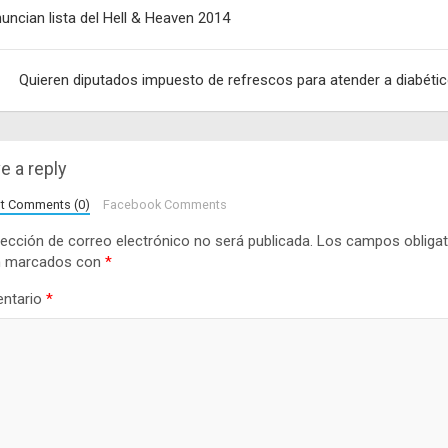
egación
uncian lista del Hell & Heaven 2014
adas
Quieren diputados impuesto de refrescos para atender a diabéti
e a reply
lt Comments (0)
Facebook Comments
rección de correo electrónico no será publicada.
Los campos obligat
n marcados con
*
ntario
*