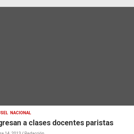
SEL
NACIONAL
resan a clases docentes paristas
re 14, 2013
Redacción