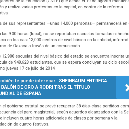
jadores de la Educación (CNTE) que desde el 19 de agosto mantien
ón y realiza varias protestas en la capital, en contra de la reforma
tiva.
% de sus representantes —unas 14,000 personas— permanecerá en e
 las 9:00 horas (local), no se reportaban escuelas tomadas ni hech
ncia en los casi 13,000 centros de nivel básico en la entidad, informó
rno de Oaxaca a través de un comunicado.
s 12,988 escuelas del nivel básico del estado se encuentra inscrita u
cula de 948,628 estudiantes, que se espera concluyan su ciclo escol
mo jueves 17 de julio de 2014.
mbién te puede interesar:
SHEINBAUM ENTREGA
 BALÓN DE ORO A RODRI TRAS EL TÍTULO
UNDIAL DE ESPAÑA
 el gobierno estatal, se prevé recuperar 38 días-clase perdidos co
cuencia del paro magisterial, según acuerdos alcanzados con la S
e incluyen cuatro horas adicionales de clases por semana y la
lación de cuatro festivos.