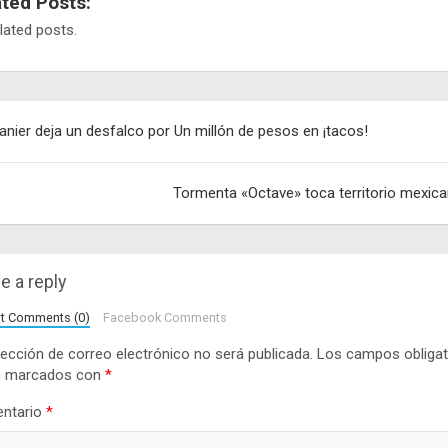
ated Posts:
lated posts.
egación
anier deja un desfalco por Un millón de pesos en ¡tacos!
adas
Tormenta «Octave» toca territorio mexic
e a reply
lt Comments (0)
Facebook Comments
rección de correo electrónico no será publicada.
Los campos obligat
n marcados con
*
ntario
*