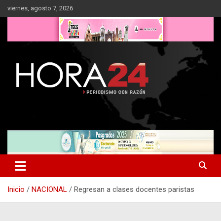
Saltar
viernes, agosto 7, 2026
al
contenido
Inicio
NACIONAL
Regresan a clases docentes paristas