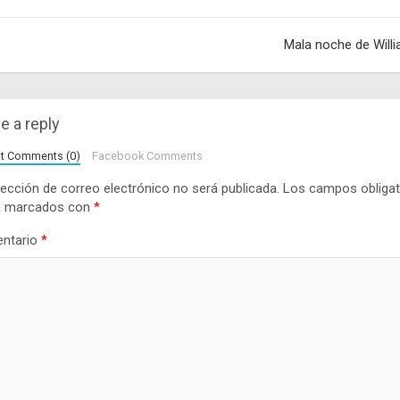
adas
Mala noche de Will
e a reply
lt Comments (0)
Facebook Comments
rección de correo electrónico no será publicada.
Los campos obligat
n marcados con
*
ntario
*