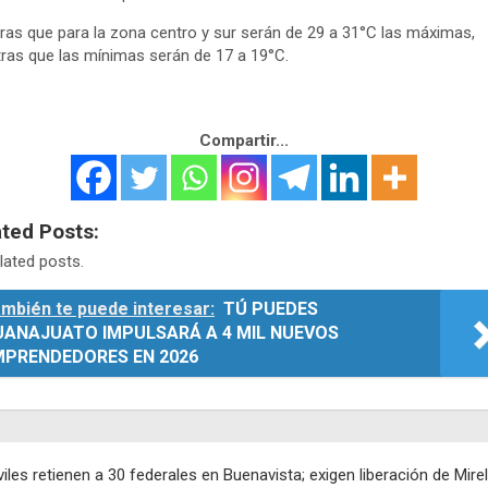
ras que para la zona centro y sur serán de 29 a 31°C las máximas,
ras que las mínimas serán de 17 a 19°C.
Compartir...
ated Posts:
lated posts.
mbién te puede interesar:
TÚ PUEDES
UANAJUATO IMPULSARÁ A 4 MIL NUEVOS
MPRENDEDORES EN 2026
egación
viles retienen a 30 federales en Buenavista; exigen liberación de Mire