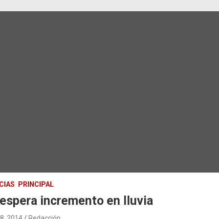
CIAS
PRINCIPAL
espera incremento en lluvia
18, 2014
Redacción