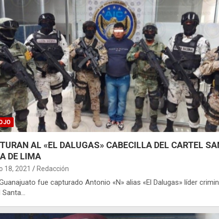
OJO
TURAN AL «EL DALUGAS» CABECILLA DEL CARTEL S
A DE LIMA
 18, 2021
Redacción
n Guanajuato fue capturado Antonio «N» alias «El Dalugas» líder crimin
l Santa…