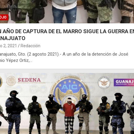
OJO
N AÑO DE CAPTURA DE EL MARRO SIGUE LA GUERRA E
ANAJUATO
o 2, 2021
Redacción
uanajuato, Gto. (2 agosto 2021).- A un año de la detención de José
io Yépez Ortiz,…