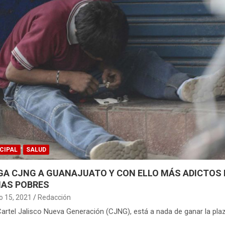
CIPAL
SALUD
GA CJNG A GUANAJUATO Y CON ELLO MÁS ADICTOS 
AS POBRES
 15, 2021
Redacción
l Cartel Jalisco Nueva Generación (CJNG), está a nada de ganar la pla