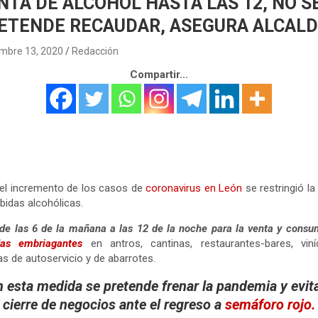
NTA DE ALCOHOL HASTA LAS 12, NO S
ETENDE RECAUDAR, ASEGURA ALCAL
mbre 13, 2020
Redacción
Compartir...
el incremento de los casos de
coronavirus en León
se restringió la
bidas alcohólicas.
de las 6 de la mañana a las 12 de la noche para la venta y cons
das embriagantes
en antros, cantinas, restaurantes-bares, viníc
as de autoservicio y de abarrotes.
 esta medida se pretende frenar la pandemia y evita
cierre de negocios ante el regreso a
semáforo rojo.