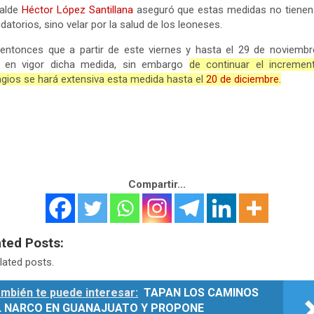
calde
Héctor López Santillana
aseguró que estas medidas no tienen
datorios, sino velar por la salud de los leoneses.
entonces que a partir de este viernes y hasta el 29 de noviemb
a en vigor dicha medida, sin embargo
de continuar el incremen
gios se hará extensiva esta medida hasta el
20 de diciembre.
Compartir...
ated Posts:
lated posts.
mbién te puede interesar:
TAPAN LOS CAMINOS
L NARCO EN GUANAJUATO Y PROPONE