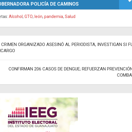
OBERNADORA POLICÍA DE CAMINOS
etas:
Alcohol
,
GTO
,
león
,
pandemia
,
Salud
egación
 CRIMEN ORGANIZADO ASESINÓ AL PERIODISTA, INVESTIGAN SI F
NCARGO
adas
CONFIRMAN 206 CASOS DE DENGUE; REFUERZAN PREVENCIÓN
COMBA