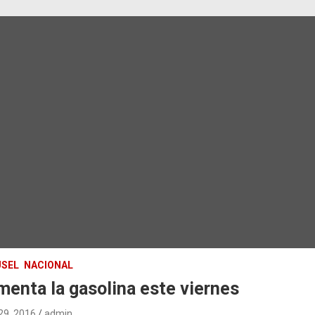
SEL
NACIONAL
enta la gasolina este viernes
 29, 2016
admin