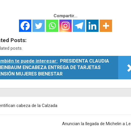
Compartir...
ated Posts:
lated posts.
mbién te puede interesar:
PRESIDENTA CLAUDIA
HEINBAUM ENCABEZA ENTREGA DE TARJETAS
ENSIÓN MUJERES BIENESTAR
egación
entifican cabeza de la Calzada
adas
Anuncian la llegada de Michelin a L