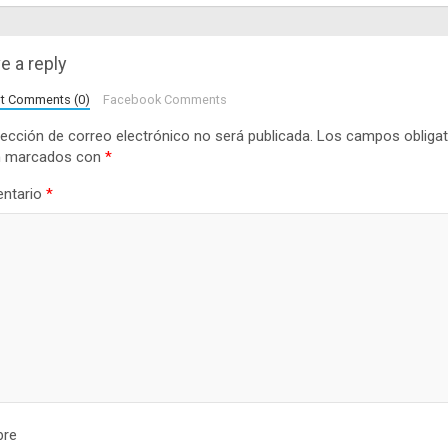
e a reply
lt Comments (0)
Facebook Comments
rección de correo electrónico no será publicada.
Los campos obligat
n marcados con
*
ntario
*
re