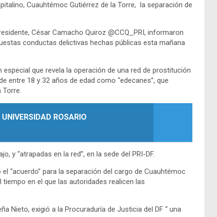
apitalino, Cuauhtémoc Gutiérrez de la Torre, la separación de
u presidente, César Camacho Quiroz @CCQ_PRI, informaron
supuestas conductas delictivas hechas públicas esta mañana
especial que revela la operación de una red de prostitución
s de entre 18 y 32 años de edad como “edecanes”, que
a Torre.
 UNIVERSIDAD ROSARIO
o, y “atrapadas en la red”, en la sede del PRI-DF.
ció el “acuerdo” para la separación del cargo de Cuauhtémoc
el tiempo en el que las autoridades realicen las
a Nieto, exigió a la Procuraduría de Justicia del DF “ una