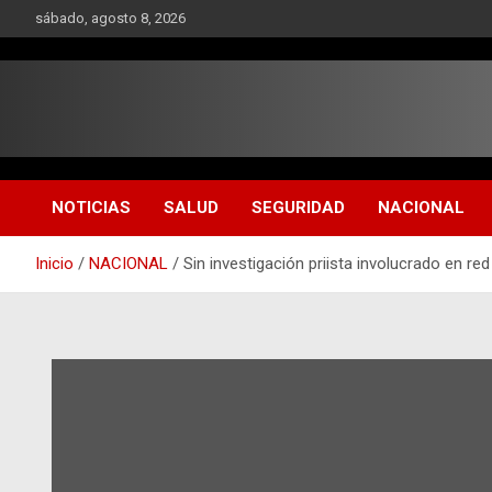
Saltar
sábado, agosto 8, 2026
al
contenido
NOTICIAS
SALUD
SEGURIDAD
NACIONAL
Inicio
NACIONAL
Sin investigación priista involucrado en red