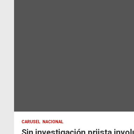
CARUSEL
NACIONAL
Sin investigación priista invo